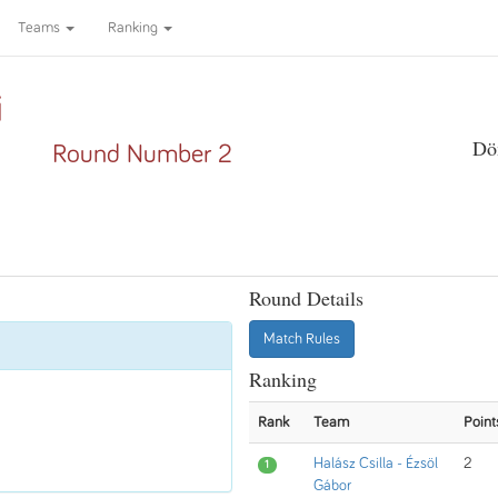
Teams
Ranking
i
Dö
Round Number 2
Round Details
Match Rules
Ranking
Rank
Team
Point
Halász Csilla - Ézsöl
2
1
Gábor