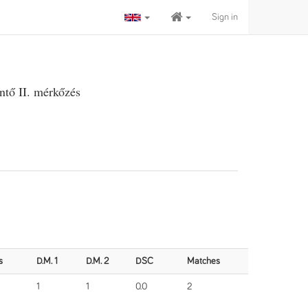
Sign in
ntő II. mérkőzés
s
D.M. 1
D.M. 2
DSC
Matches
1
1
0.0
2