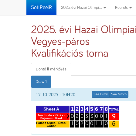
SoftPeelR
2025. évi Hazai Olimpi...
Rounds
2025. évi Hazai Olimpia
Vegyes-páros
Kvalifikációs torna
Döntő II. mérkőzés
Draw 1
17-10-2025 : 10H20
See Draw
See Match
1
2
3
4
5
6
7
8
Sheet A
TOTAL
9
Joó Linda - Kárász
0
2
0
3
3
0
0
1
Bejnámin Raul
5
Halász Csilla - Ézsöl
1
0
2
0
0
1
1
0
Gábor