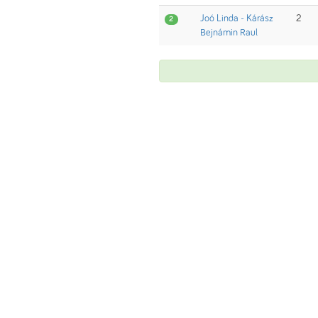
Joó Linda - Kárász
2
2
Bejnámin Raul