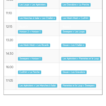
Round 1
Round 1
Les Loups v Les Apérotiers
Les Gravalons v La Perche
11:10
Round 2
Round 2
Les Manches à balai v Les Challat-s
Les Mesh-Mesh v CurlHirt
12:15
Round 2
Round 2
Horizon 2 v Horizon 1
Sweepers v Les Loups
13:20
Round 3
Round 3
Les Mesh-Mesh v Les Ricards
Douze v Les Challat-s
14:30
Round 3
Round 3
Sweepers v Horizon 1
Les Apérotiers v Pierrettes et le Loup
16:00
Round 4
Round 4
CurlHirt v La Perche
Douze v Les Gravalons
17:05
Round 4
Round 4
Les Apérotiers v Les Manches à balai
Pierrettes et le Loup v Sweepers