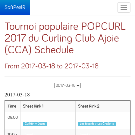
SoftPeelR
Toggle
naviga
Tournoi populaire POPCURL
2017 du Curling Club Ajoie
(CCA) Schedule
From 2017-03-18 to 2017-03-18
2017-03-18
Time
Sheet Rink 1
Sheet Rink 2
S
09:00
Round 1
Round 1
CurlHirt v Douze
Les Ricards v Les Challat-s
10:05