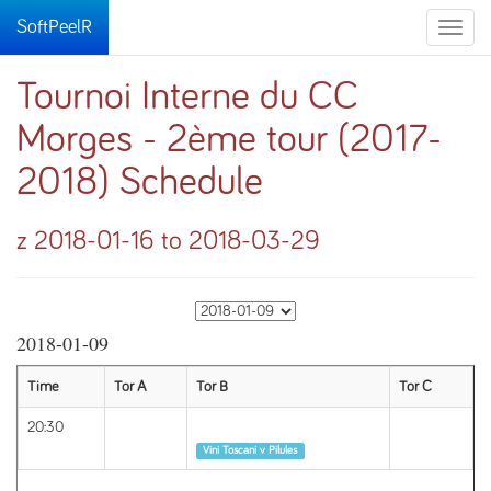
SoftPeelR
Toggle
naviga
Tournoi Interne du CC
Morges - 2ème tour (2017-
2018) Schedule
z 2018-01-16 to 2018-03-29
2018-01-09
Time
Tor A
Tor B
Tor C
20:30
Runda 1
Vini Toscani v Pilules