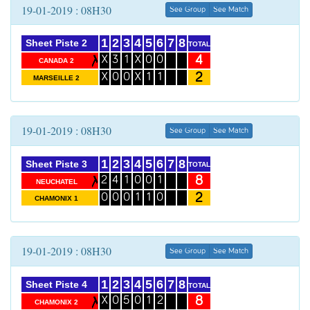
19-01-2019 : 08H30
See Group
See Match
1
2
3
4
5
6
7
8
Sheet Piste 2
TOTAL
4
X
3
1
X
0
0
CANADA 2
2
X
0
0
X
1
1
MARSEILLE 2
19-01-2019 : 08H30
See Group
See Match
1
2
3
4
5
6
7
8
Sheet Piste 3
TOTAL
8
2
4
1
0
0
1
NEUCHATEL
2
0
0
0
1
1
0
CHAMONIX 1
19-01-2019 : 08H30
See Group
See Match
1
2
3
4
5
6
7
8
Sheet Piste 4
TOTAL
8
X
0
5
0
1
2
CHAMONIX 2