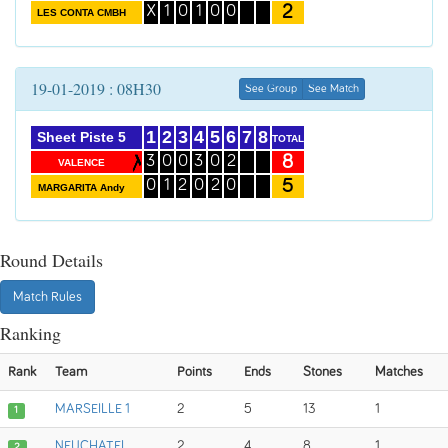
2
X
1
0
1
0
0
LES CONTA CMBH
19-01-2019 : 08H30
See Group
See Match
1
2
3
4
5
6
7
8
Sheet Piste 5
TOTAL
8
3
0
0
3
0
2
VALENCE
5
0
1
2
0
2
0
MARGARITA Andy
Round Details
Match Rules
Ranking
Rank
Team
Points
Ends
Stones
Matches
MARSEILLE 1
2
5
13
1
1
NEUCHATEL
2
4
8
1
2