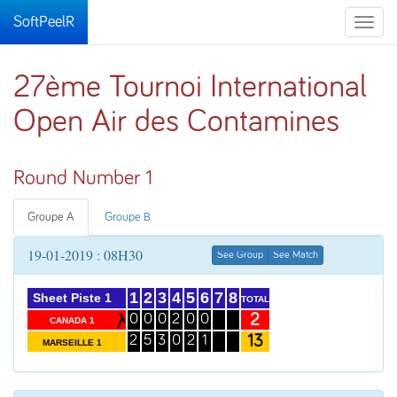
SoftPeelR
Toggle
naviga
27ème Tournoi International
Open Air des Contamines
Round Number 1
Groupe A
Groupe B
19-01-2019 : 08H30
See Group
See Match
1
2
3
4
5
6
7
8
Sheet Piste 1
TOTAL
2
0
0
0
2
0
0
CANADA 1
13
2
5
3
0
2
1
MARSEILLE 1