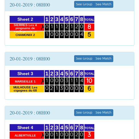
20-01-2019 : 08H00
See Group
See Match
1
2
3
4
5
6
7
8
Sheet 2
TOTAL
SIERRES Les 4
8
0
1
1
1
2
1
2
0
pingouins de
madagassierre
5
1
0
0
0
0
0
0
4
CHAMONIX 2
20-01-2019 : 08H00
See Group
See Match
1
2
3
4
5
6
7
8
Sheet 3
TOTAL
10
1
0
0
0
3
1
1
4
MARSEILLE 1
6
MULHOUSE Les
0
2
1
3
0
0
0
0
cigognes du 68
20-01-2019 : 08H00
See Group
See Match
1
2
3
4
5
6
7
8
Sheet 4
TOTAL
3
0
0
1
0
0
0
2
0
ALBERTVILLE