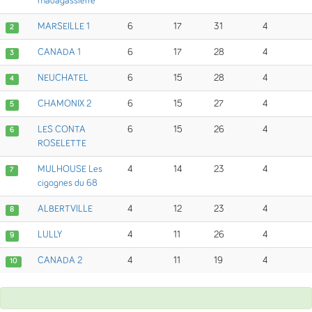
madagassierre
MARSEILLE 1
6
17
31
4
2
CANADA 1
6
17
28
4
3
NEUCHATEL
6
15
28
4
4
CHAMONIX 2
6
15
27
4
5
LES CONTA
6
15
26
4
6
ROSELETTE
MULHOUSE Les
4
14
23
4
7
cigognes du 68
ALBERTVILLE
4
12
23
4
8
LULLY
4
11
26
4
9
CANADA 2
4
11
19
4
10