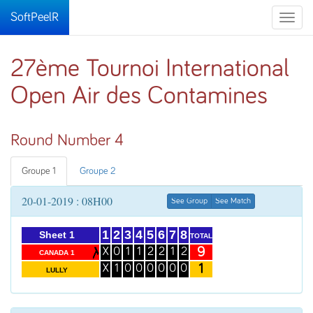
SoftPeelR
Toggle
naviga
27ème Tournoi International
Open Air des Contamines
Round Number 4
Groupe 1
Groupe 2
20-01-2019 : 08H00
See Group
See Match
1
2
3
4
5
6
7
8
Sheet 1
TOTAL
9
X
0
1
1
2
2
1
2
CANADA 1
1
X
1
0
0
0
0
0
0
LULLY