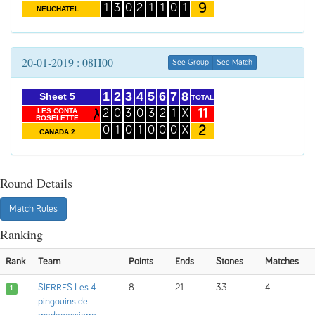
9
1
3
0
2
1
1
0
1
NEUCHATEL
20-01-2019 : 08H00
See Group
See Match
1
2
3
4
5
6
7
8
Sheet 5
TOTAL
11
LES CONTA
2
0
3
0
3
2
1
X
ROSELETTE
2
0
1
0
1
0
0
0
X
CANADA 2
Round Details
Match Rules
Ranking
Rank
Team
Points
Ends
Stones
Matches
SIERRES Les 4
8
21
33
4
1
pingouins de