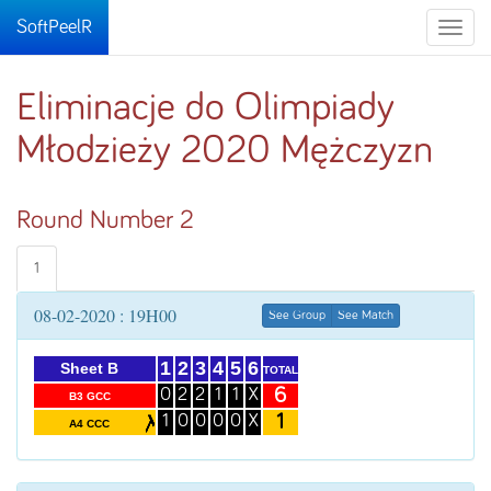
SoftPeelR
Toggle
naviga
Eliminacje do Olimpiady
Młodzieży 2020 Mężczyzn
Round Number 2
1
08-02-2020 : 19H00
See Group
See Match
1
2
3
4
5
6
Sheet B
TOTAL
6
0
2
2
1
1
X
B3 GCC
1
1
0
0
0
0
X
A4 CCC