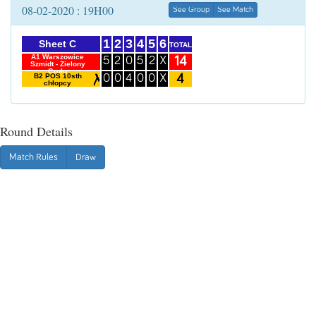
08-02-2020 : 19H00
See Group
See Match
1
2
3
4
5
6
Sheet C
TOTAL
A1 Warszowice
14
5
2
0
5
2
X
Szmidt - Zielony
Czołg
4
B2 POS 10sth
0
0
4
0
0
X
chłopcy
Round Details
Match Rules
Draw