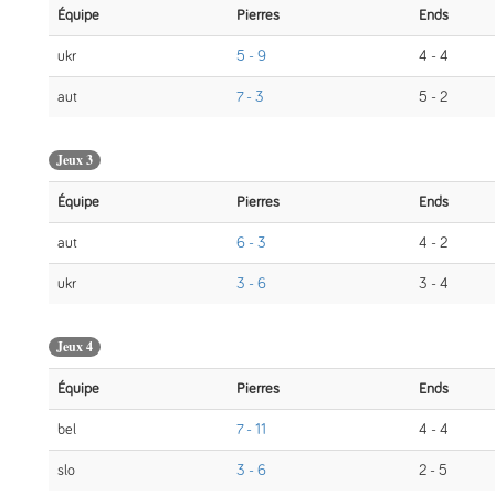
Équipe
Pierres
Ends
ukr
5 - 9
4 - 4
aut
7 - 3
5 - 2
Jeux 3
Équipe
Pierres
Ends
aut
6 - 3
4 - 2
ukr
3 - 6
3 - 4
Jeux 4
Équipe
Pierres
Ends
bel
7 - 11
4 - 4
slo
3 - 6
2 - 5