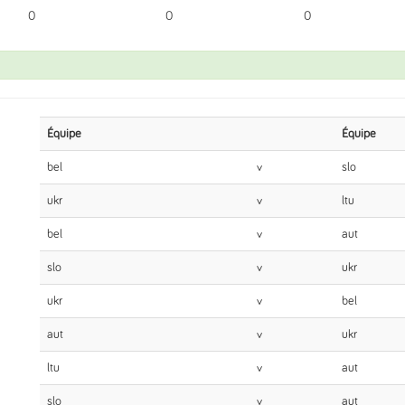
0
0
0
Équipe
Équipe
bel
v
slo
ukr
v
ltu
bel
v
aut
slo
v
ukr
ukr
v
bel
aut
v
ukr
ltu
v
aut
slo
v
aut