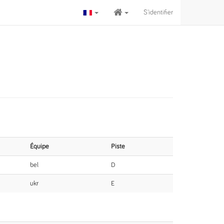
S'identifier
Équipe
Piste
bel
D
ukr
E