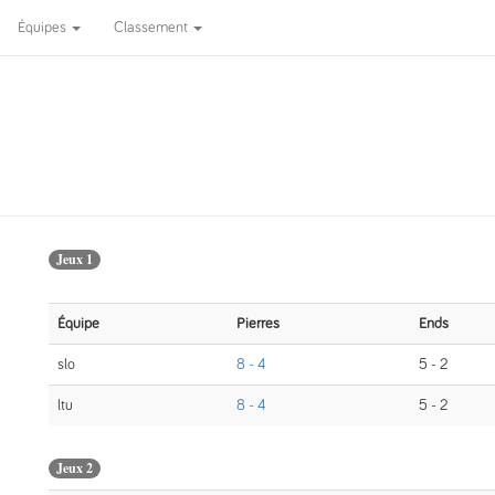
Équipes
Classement
Jeux 1
Équipe
Pierres
Ends
slo
8 - 4
5 - 2
ltu
8 - 4
5 - 2
Jeux 2