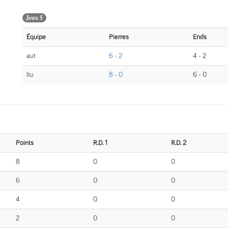
Jeux 5
Équipe
Pierres
Ends
aut
6 - 2
4 - 2
ltu
8 - 0
6 - 0
Points
R.D. 1
R.D. 2
8
0
0
6
0
0
4
0
0
2
0
0