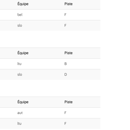
Équipe
Piste
bel
F
slo
F
Équipe
Piste
ltu
B
slo
D
Équipe
Piste
aut
F
ltu
F