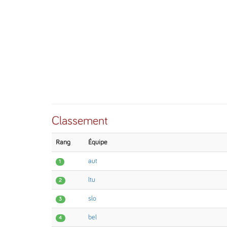
Classement
Rang
Équipe
aut
1
ltu
2
slo
3
bel
4