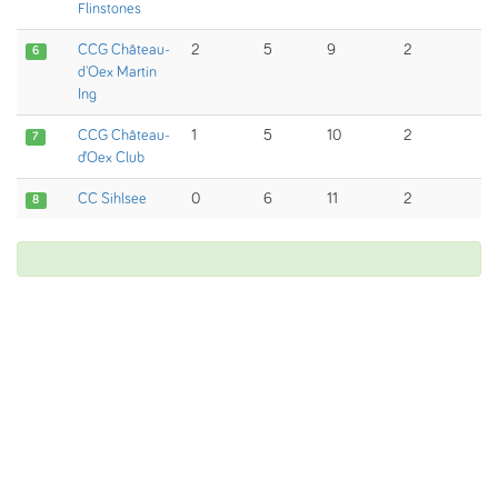
Flinstones
CCG Château-
2
5
9
2
6
d'Oex Martin
Ing
CCG Château-
1
5
10
2
7
d’Oex Club
CC Sihlsee
0
6
11
2
8