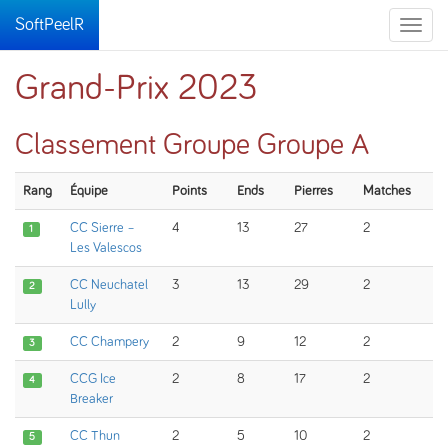
SoftPeelR
Toggle
naviga
Grand-Prix 2023
Classement Groupe Groupe A
Rang
Équipe
Points
Ends
Pierres
Matches
CC Sierre –
4
13
27
2
1
Les Valescos
CC Neuchatel
3
13
29
2
2
Lully
CC Champery
2
9
12
2
3
CCG Ice
2
8
17
2
4
Breaker
CC Thun
2
5
10
2
5