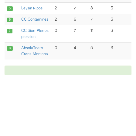
Leysin Riposi
2
7
8
3
5
CC Contamines
2
6
7
3
6
CC Sion-PIerres
0
7
11
3
7
pression
AbsoluTeam
0
4
5
3
8
Crans-Montana