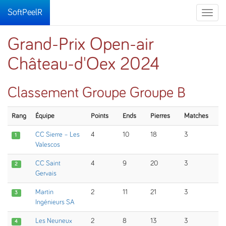
SoftPeelR
Toggle
naviga
Grand-Prix Open-air
Château-d'Oex 2024
Classement Groupe Groupe B
Rang
Équipe
Points
Ends
Pierres
Matches
CC Sierre – Les
4
10
18
3
1
Valescos
CC Saint
4
9
20
3
2
Gervais
Martin
2
11
21
3
3
Ingénieurs SA
Les Neuneux
2
8
13
3
4