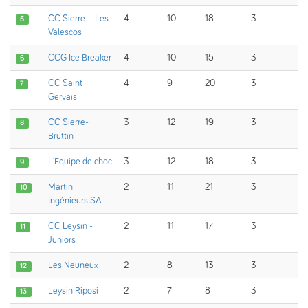
CC Sierre – Les
4
10
18
3
5
Valescos
CCG Ice Breaker
4
10
15
3
6
CC Saint
4
9
20
3
7
Gervais
CC Sierre-
3
12
19
3
8
Bruttin
L'Equipe de choc
3
12
18
3
9
Martin
2
11
21
3
10
Ingénieurs SA
CC Leysin -
2
11
17
3
11
Juniors
Les Neuneux
2
8
13
3
12
Leysin Riposi
2
7
8
3
13