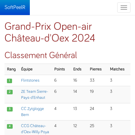
SoftPeelR
Toggle
naviga
Grand-Prix Open-air
Château-d'Oex 2024
Classement Général
Rang
Équipe
Points
Ends
Pierres
Matches
Flintstones
6
16
33
3
1
ZE Team Sierre-
6
14
19
3
2
Pays-d'Enhaut
CC Zytglogge
4
13
24
3
3
Bern
CCG Château-
4
12
25
3
4
d'Oex-Willy Poya