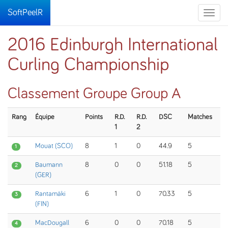
SoftPeelR
Toggle
naviga
2016 Edinburgh International
Curling Championship
Classement Groupe Group A
Rang
Équipe
Points
R.D.
R.D.
DSC
Matches
1
2
Mouat (SCO)
8
1
0
44.9
5
1
Baumann
8
0
0
51.18
5
2
(GER)
Rantamäki
6
1
0
70.33
5
3
(FIN)
MacDougall
6
0
0
70.18
5
4