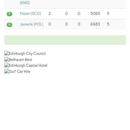
(ENG)
Fraser (SCO)
2
0
0
50.65
5
5
Jasiecki (POL)
0
0
0
69.83
5
6