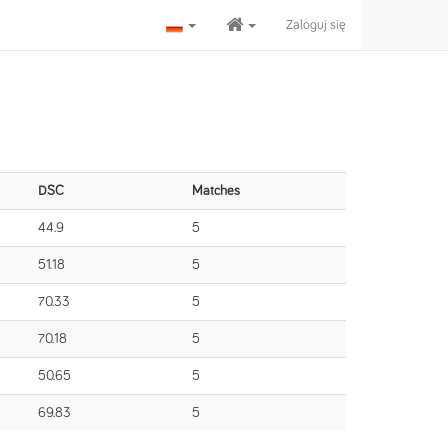
Zaloguj się
DSC
Matches
44.9
5
51.18
5
70.33
5
70.18
5
50.65
5
69.83
5