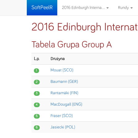
SoftPeelR
2016 Edinburgh Interna...
Rundy
2016 Edinburgh Interna
Tabela Grupa Group A
L.p.
Drużyna
Mouat (SCO)
1
Baumann (GER)
2
Rantamäki (FIN)
3
MacDougall (ENG)
4
Fraser (SCO)
5
Jasiecki (POL)
6