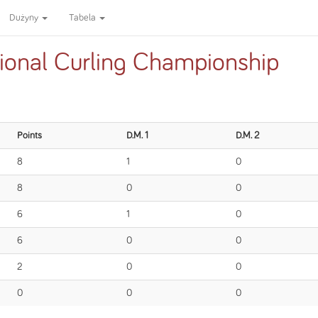
Dużyny
Tabela
tional Curling Championship
Points
D.M. 1
D.M. 2
8
1
0
8
0
0
6
1
0
6
0
0
2
0
0
0
0
0