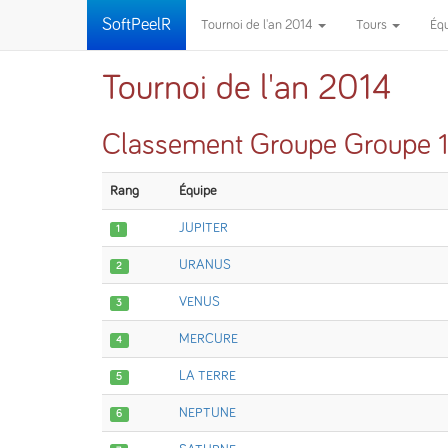
SoftPeelR
Tournoi de l'an 2014
Tours
Éq
Tournoi de l'an 2014
Classement Groupe Groupe 
Rang
Équipe
JUPITER
1
URANUS
2
VENUS
3
MERCURE
4
LA TERRE
5
NEPTUNE
6