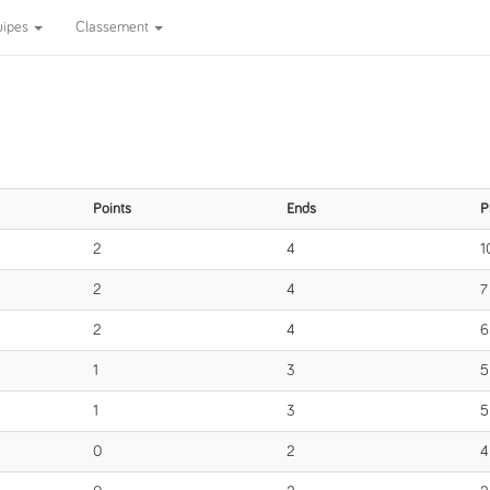
uipes
Classement
1
Points
Ends
P
2
4
1
2
4
7
2
4
6
1
3
5
1
3
5
0
2
4