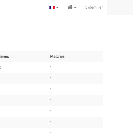
S'identifier
ierres
Matches
0
1
1
1
1
1
1