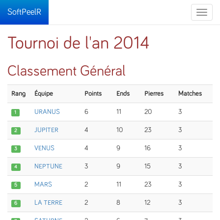
SoftPeelR
Toggle
naviga
Tournoi de l'an 2014
Classement Général
Rang
Équipe
Points
Ends
Pierres
Matches
URANUS
6
11
20
3
1
JUPITER
4
10
23
3
2
VENUS
4
9
16
3
3
NEPTUNE
3
9
15
3
4
MARS
2
11
23
3
5
LA TERRE
2
8
12
3
6