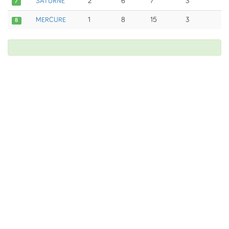
SATURNE
2
6
7
3
7
MERCURE
1
8
15
3
8