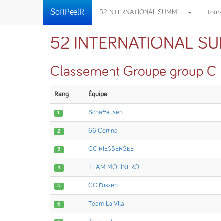
SoftPeelR
52 INTERNATIONAL SUMME...
Tour
52 INTERNATIONAL S
Classement Groupe group C
Rang
Équipe
Schaffausen
1
66 Cortina
2
CC RIESSERSEE
3
TEAM MOLINERO
4
CC Fussen
5
Team La VIla
6