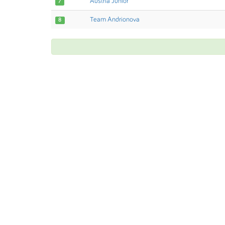
Austria Junior
7
Team Andrionova
8