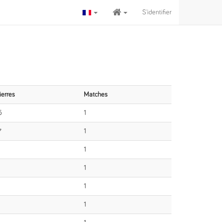
S'identifier
ierres
Matches
5
1
7
1
1
1
1
1