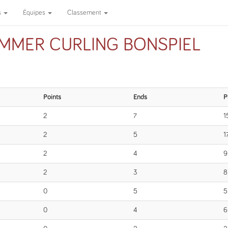
s
Équipes
Classement
UMMER CURLING BONSPIEL
Points
Ends
P
2
7
1
2
5
1
2
4
9
2
3
8
0
5
5
0
4
6