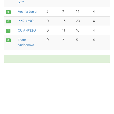
SHY
Austria Junior
2
7
14
4
5
RPK BRNO
0
13
20
4
6
CC ANPEZO
0
11
16
4
7
Team
0
7
9
4
8
Andrionova