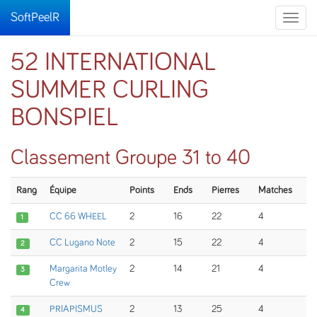
SoftPeelR
Toggle
naviga
52 INTERNATIONAL
SUMMER CURLING
BONSPIEL
Classement Groupe 31 to 40
Rang
Équipe
Points
Ends
Pierres
Matches
CC 66 WHEEL
2
16
22
4
1
CC Lugano Note
2
15
22
4
2
Margarita Motley
2
14
21
4
3
Crew
PRIAPISMUS
2
13
25
4
4