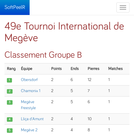
SoftPeelR
Toggle
naviga
49e Tournoi International de
Megève
Classement Groupe B
Rang
Équipe
Points
Ends
Pierres
Matches
Obersdorf
2
6
12
1
1
Chamonix 1
2
5
7
1
2
Megève
2
5
6
1
3
Freestyle
Lliça d'Amunt
2
4
10
1
4
Megève 2
2
4
8
1
5