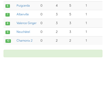
Puigcerda
0
4
5
1
6
Alberville
0
3
5
1
7
Valence Ginger
0
3
3
1
8
Neuchâtel
0
2
3
1
9
Chamonix 2
0
2
2
1
10