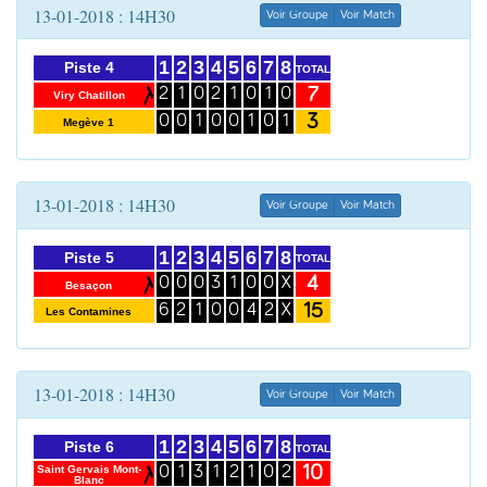
13-01-2018 : 14H30
Voir Groupe
Voir Match
1
2
3
4
5
6
7
8
Piste 4
TOTAL
7
2
1
0
2
1
0
1
0
Viry Chatillon
3
0
0
1
0
0
1
0
1
Megève 1
13-01-2018 : 14H30
Voir Groupe
Voir Match
1
2
3
4
5
6
7
8
Piste 5
TOTAL
4
0
0
0
3
1
0
0
X
Besaçon
15
6
2
1
0
0
4
2
X
Les Contamines
13-01-2018 : 14H30
Voir Groupe
Voir Match
1
2
3
4
5
6
7
8
Piste 6
TOTAL
10
Saint Gervais Mont-
0
1
3
1
2
1
0
2
Blanc