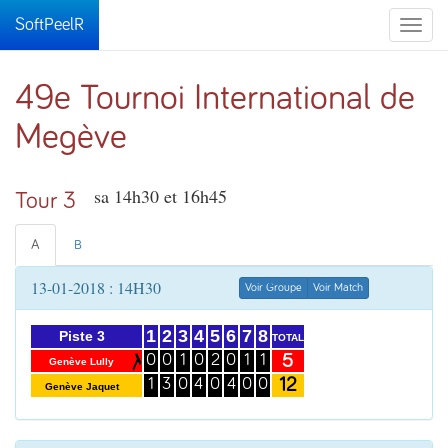
SoftPeelR
Toggle
naviga
49e Tournoi International de
Megève
sa 14h30 et 16h45
Tour 3
A
B
13-01-2018 : 14H30
Voir Groupe
Voir Match
1
2
3
4
5
6
7
8
Piste 3
TOTAL
5
0
0
1
0
2
0
1
1
Genève Lully
12
1
3
0
4
0
4
0
0
Genève Jaquet