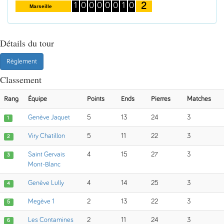
2
1
0
0
0
0
0
1
0
Marseille
Détails du tour
Règlement
Classement
Rang
Équipe
Points
Ends
Pierres
Matches
Genève Jaquet
5
13
24
3
1
Viry Chatillon
5
11
22
3
2
Saint Gervais
4
15
27
3
3
Mont-Blanc
Genève Lully
4
14
25
3
4
Megève 1
2
13
22
3
5
Les Contamines
2
11
24
3
6