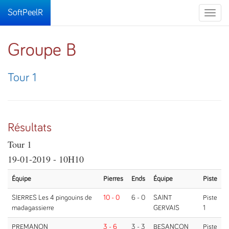
SoftPeelR
Toggle
naviga
Groupe B
Tour 1
Résultats
Tour 1
19-01-2019 - 10H10
Équipe
Pierres
Ends
Équipe
Piste
SIERRES Les 4 pingouins de
10 - 0
6 - 0
SAINT
Piste
madagassierre
GERVAIS
1
PREMANON
3 - 6
3 - 3
BESANCON
Piste