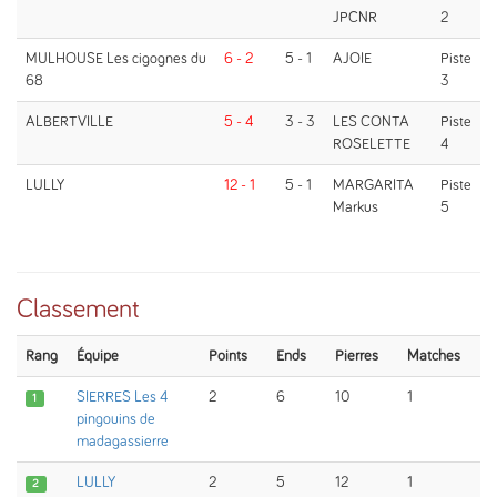
JPCNR
2
MULHOUSE Les cigognes du
6 - 2
5 - 1
AJOIE
Piste
68
3
ALBERTVILLE
5 - 4
3 - 3
LES CONTA
Piste
ROSELETTE
4
LULLY
12 - 1
5 - 1
MARGARITA
Piste
Markus
5
Classement
Rang
Équipe
Points
Ends
Pierres
Matches
SIERRES Les 4
2
6
10
1
1
pingouins de
madagassierre
LULLY
2
5
12
1
2