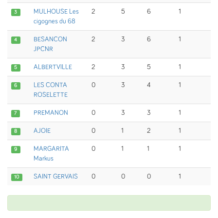
MULHOUSE Les
2
5
6
1
3
cigognes du 68
BESANCON
2
3
6
1
4
JPCNR
ALBERTVILLE
2
3
5
1
5
LES CONTA
0
3
4
1
6
ROSELETTE
PREMANON
0
3
3
1
7
AJOIE
0
1
2
1
8
MARGARITA
0
1
1
1
9
Markus
SAINT GERVAIS
0
0
0
1
10