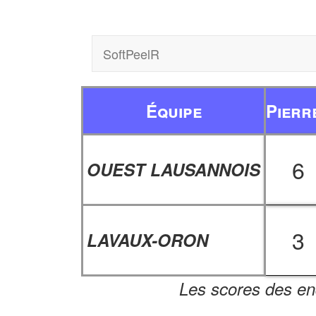
SoftPeelR
Équipe
Pierr
6
OUEST LAUSANNOIS
3
LAVAUX-ORON
Les scores des en