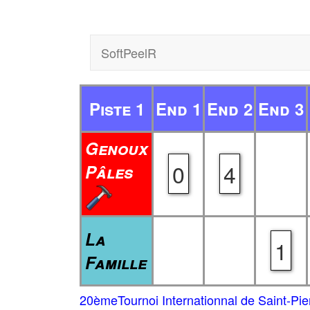
SoftPeelR
Piste 1
End 1
End 2
End 3
Genoux
0
4
Pâles
La
1
Famille
20èmeTournoi Internationnal de Saint-Pie