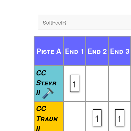
SoftPeelR
Piste A
End 1
End 2
End 3
CC
1
Steyr
II
CC
1
1
Traun
II