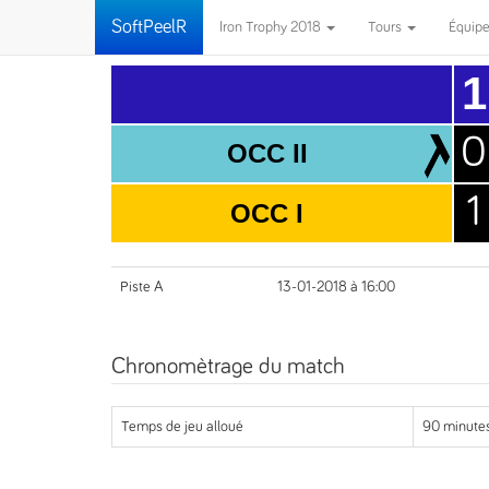
SoftPeelR
Iron Trophy 2018
Tours
Équip
1
0
OCC II
1
OCC I
Piste A
13-01-2018 à 16:00
Chronomètrage du match
Temps de jeu alloué
90 minutes