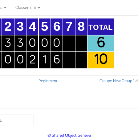
es
Classement
2
3
4
5
6
7
8
TOTAL
6
3
3
0
0
0
10
0
0
2
1
6
Règlement
Groupe New Group 1
d
.
© Shared Object, Geneva