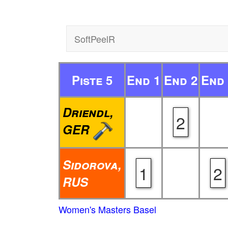
SoftPeelR
Piste 5
End 1
End 2
End 
Driendl,
2
GER
Sidorova,
1
2
RUS
Women's Masters Basel