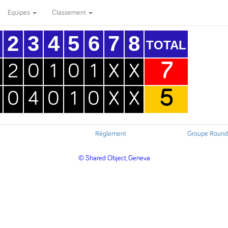
Équipes
Classement
2
3
4
5
6
7
8
TOTAL
7
2
0
1
0
1
X
X
5
0
4
0
1
0
X
X
Règlement
Groupe Round
© Shared Object, Geneva