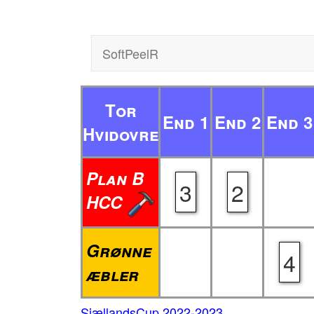
SoftPeelR
Tor
End 1
End 2
End 3
Hvidovre
Plan B
3
2
HCC
Grønne
4
æbler
SjællandsCup 2022-2023