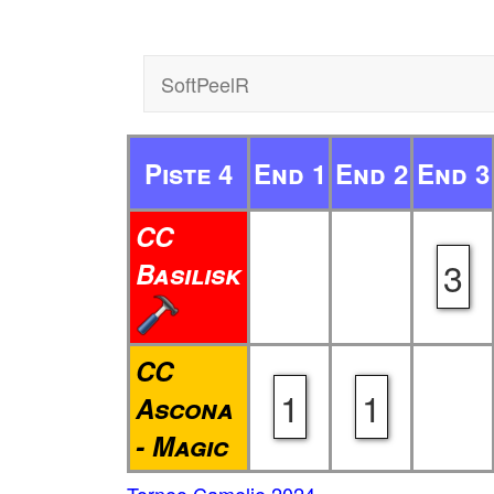
SoftPeelR
Piste 4
End 1
End 2
End 3
CC
3
Basilisk
CC
1
1
Ascona
- Magic