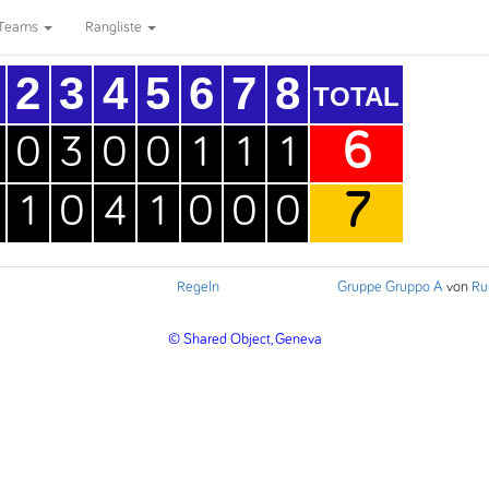
Teams
Rangliste
2
3
4
5
6
7
8
TOTAL
6
0
3
0
0
1
1
1
7
1
0
4
1
0
0
0
Regeln
Gruppe Gruppo A
von
Ru
© Shared Object, Geneva