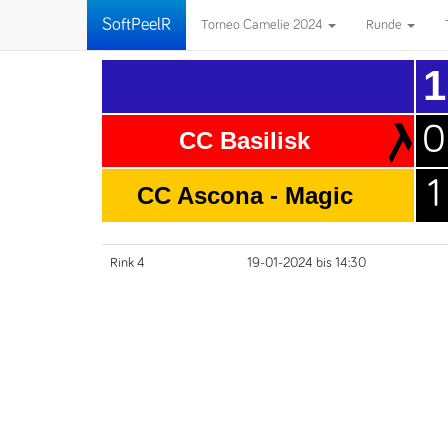
SoftPeelR
Torneo Camelie 2024
Runde
1
0
CC Basilisk
1
CC Ascona - Magic
Rink 4
19-01-2024 bis 14:30