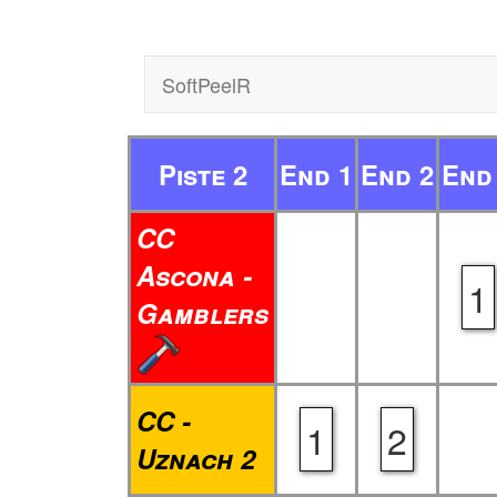
SoftPeelR
Piste 2
End 1
End 2
End
CC
Ascona -
1
Gamblers
CC -
1
2
Uznach 2