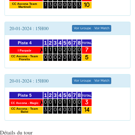
10
CC Ascona Team
1
3
0
0
0
0
3
3
Martinoli
20-01-2024 : 15H00
Voir Groupe
Voir Match
1
2
3
4
5
6
7
8
Piste 4
TOTAL
7
1
1
1
0
2
0
2
0
I Parpaòr
5
CC Ascona - Team
0
0
0
2
0
1
0
2
Fiorelix
20-01-2024 : 15H00
Voir Groupe
Voir Match
1
2
3
4
5
6
7
8
Piste 5
TOTAL
3
0
0
1
0
1
1
0
0
CC Ascona - Magic
14
CC Ascona - Team
3
2
0
4
0
0
1
4
Baloi
Détails du tour