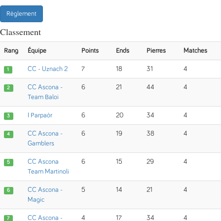
Règlement
Classement
Rang
Équipe
Points
Ends
Pierres
Matches
CC - Uznach 2
7
18
31
4
1
CC Ascona -
6
21
44
4
2
Team Baloi
I Parpaòr
6
20
34
4
3
CC Ascona -
6
19
38
4
4
Gamblers
CC Ascona
6
15
29
4
5
Team Martinoli
CC Ascona -
5
14
21
4
6
Magic
CC Ascona -
4
17
34
4
7