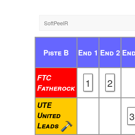
SoftPeelR
Piste B
End 1
End 2
End
FTC
1
2
Fatherock
UTE
3
United
Leads