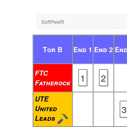
SoftPeelR
Tor B
End 1
End 2
End
FTC
1
2
Fatherock
UTE
3
United
Leads