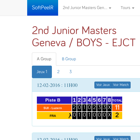
SoftPeelR
2nd Junior Masters Gen...
Tours
2nd Junior Masters
Geneva / BOYS - EJCT
A Group
B Group
Jeux 1
2
3
12-02-2016 : 11H00
Voir Jeux
Voir Match
1
2
3
4
5
6
7
8
Piste B
TOTAL
11
2
0
1
0
2
3
3
X
SUI - Luzern
2
0
1
0
1
0
0
0
X
FRA
12-02-2016 : 11H00
Voir Jeux
Voir Match