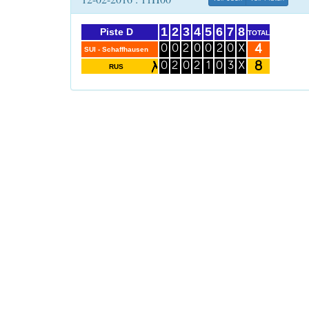
1
2
3
4
5
6
7
8
Piste D
TOTAL
4
0
0
2
0
0
2
0
X
SUI - Schaffhausen
8
0
2
0
2
1
0
3
X
RUS