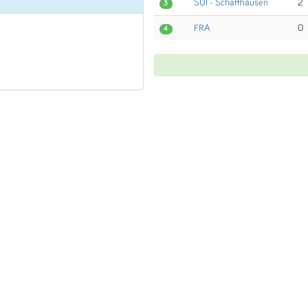
SUI - Schaffhausen
2
3
FRA
0
4