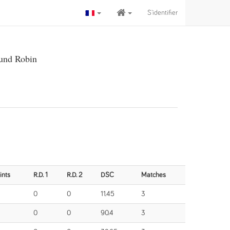
S'identifier
und Robin
ints
R.D. 1
R.D. 2
DSC
Matches
0
0
11.45
3
0
0
90.4
3