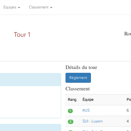
Équipes
Classement
Ro
Tour 1
Détails du tour
Règlement
Classement
Rang
Équipe
Po
RUS
6
1
SUI - Luzern
4
2