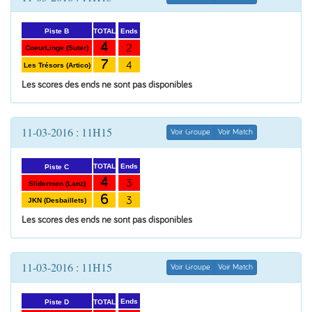
Ends
TOTAL
Piste B
4
2
CoeurLinge (Suter)
7
4
Les Trésors (Artico)
Les scores des ends ne sont pas disponibles
11-03-2016 : 11H15
Voir Groupe
Voir Match
Ends
TOTAL
Piste C
4
3
Slidermen (Lanz)
6
3
JKN (Desbaillets)
Les scores des ends ne sont pas disponibles
11-03-2016 : 11H15
Voir Groupe
Voir Match
Ends
TOTAL
Piste D