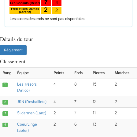
7
4
Les Consuls (Meier)
2
Fred et ses Dames
2
(Lorenz)
Les scores des ends ne sont pas disponibles
Détails du tour
Règlement
Classement
Rang
Équipe
Points
Ends
Pierres
Matches
Les Trésors
4
8
15
2
1
(Artico)
JKN (Desbaillets)
4
7
12
2
2
Slidermen (Lanz)
2
7
11
2
3
CoeurLinge
2
6
13
2
4
(Suter)