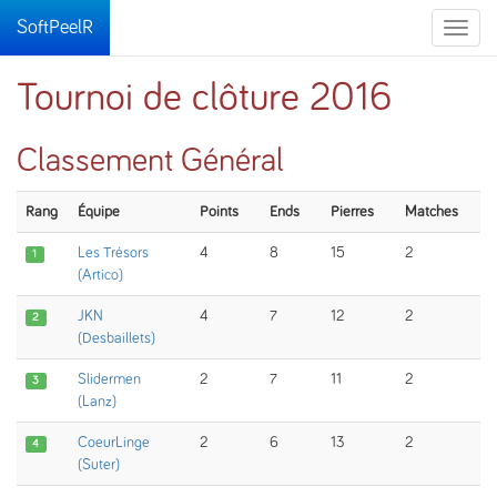
SoftPeelR
Toggle
naviga
Tournoi de clôture 2016
Classement Général
Rang
Équipe
Points
Ends
Pierres
Matches
Les Trésors
4
8
15
2
1
(Artico)
JKN
4
7
12
2
2
(Desbaillets)
Slidermen
2
7
11
2
3
(Lanz)
CoeurLinge
2
6
13
2
4
(Suter)