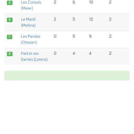
Les Consuls
2
6
10
2
5
(Meier)
Le Mardi
2
5
12
2
6
(Mellina)
Les Pandas
0
5
9
2
7
(Ottesen)
Fred et ses
0
4
4
2
8
Dames (Lorenz)