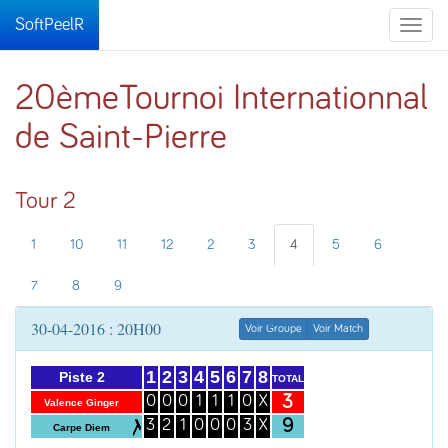
SoftPeelR
Toggle
naviga
20èmeTournoi Internationnal
de Saint-Pierre
Tour 2
1
10
11
12
2
3
4
5
6
7
8
9
30-04-2016 : 20H00
Voir Groupe
Voir Match
1
2
3
4
5
6
7
8
Piste 2
TOTAL
3
0
0
0
1
1
1
0
X
Valence Ginger
9
3
2
1
0
0
0
3
X
Carpe Diem