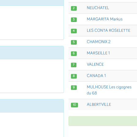
NEUCHATEL
2
MARGARITA Markus
3
LES CONTA ROSELETTE
4
CHAMONIX 2
5
MARSEILLE 1
6
VALENCE
7
CANADA 1
8
MULHOUSE Les cigognes
9
du 68
ALBERTVILLE
10