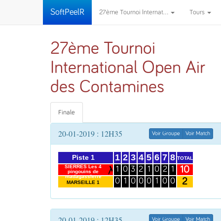
SoftPeelR
27ème Tournoi Internat...
Tours
27ème Tournoi
International Open Air
des Contamines
Finale
20-01-2019 : 12H35
Voir Groupe
Voir Match
1
2
3
4
5
6
7
8
Piste 1
TOTAL
SIERRES Les 4
10
1
0
3
2
1
0
2
1
pingouins de
madagassierre
2
0
1
0
0
0
1
0
0
MARSEILLE 1
20-01-2019 : 12H35
Voir Groupe
Voir Match