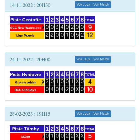
14-11-2022 : 20H30
Voir Jeux
Voir Match
1
2
3
4
5
6
7
8
Piste Gentofte
TOTAL
9
0
0
3
4
0
2
0
0
GCC New Wannabes
12
2
2
0
0
1
0
5
2
Lige Præcis
24-11-2022 : 20H00
Voir Jeux
Voir Match
1
2
3
4
5
6
7
8
Piste Hvidovre
TOTAL
4
2
0
1
0
0
1
X
0
Grønne æbler
10
0
4
0
4
2
0
X
0
HCC Old Boys
28-02-2023 : 19H15
Voir Jeux
Voir Match
1
2
3
4
5
6
7
8
Piste Tårnby
TOTAL
5
0
1
0
0
2
2
X
X
MG90