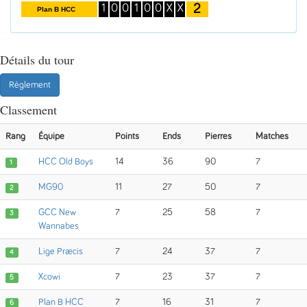
2
1
0
0
1
0
0
X
X
Plan B HCC
Détails du tour
Règlement
Classement
Rang
Équipe
Points
Ends
Pierres
Matches
HCC Old Boys
14
36
90
7
1
MG90
11
27
50
7
2
GCC New
7
25
58
7
3
Wannabes
Lige Præcis
7
24
37
7
4
Xcowi
7
23
37
7
5
Plan B HCC
7
16
31
7
6