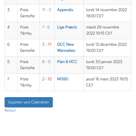
3
Piste
11 - 3
Appendix
lundi 14 novembre 2022
Gentofte
19:00 CET
4
Piste
7 - 6
Lige Præcis
mardi 29 novembre
Tårnby
2022 19:15 CET
6
Piste
3 - 11
GCC New
lundi 12 décembre 2022
Gentofte
Wannabes
19:00 CET
5
Piste
8 - 0
Plan B HCC
lundi 30 janvier 2023
Gentofte
19:00 CET
7
Piste
2 - 10
MG90
jeudi 16 mars 2023 19:15
Tårnby
CET
Exporter vers Calendrier
Retour