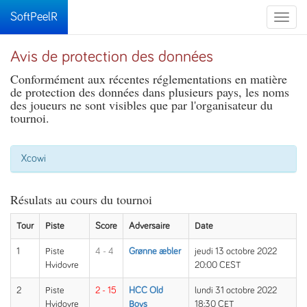
SoftPeelR
Toggle
naviga
Avis de protection des données
Conformément aux récentes réglementations en matière
de protection des données dans plusieurs pays, les noms
des joueurs ne sont visibles que par l'organisateur du
tournoi.
Xcowi
Résulats au cours du tournoi
Tour
Piste
Score
Adversaire
Date
1
Piste
4 - 4
Grønne æbler
jeudi 13 octobre 2022
Hvidovre
20:00 CEST
2
Piste
2 - 15
HCC Old
lundi 31 octobre 2022
Hvidovre
Boys
18:30 CET