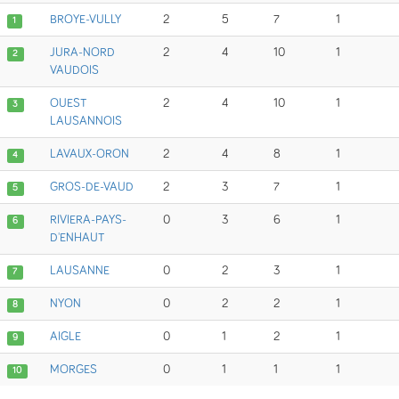
BROYE-VULLY
2
5
7
1
1
JURA-NORD
2
4
10
1
2
VAUDOIS
OUEST
2
4
10
1
3
LAUSANNOIS
LAVAUX-ORON
2
4
8
1
4
GROS-DE-VAUD
2
3
7
1
5
RIVIERA-PAYS-
0
3
6
1
6
D'ENHAUT
LAUSANNE
0
2
3
1
7
NYON
0
2
2
1
8
AIGLE
0
1
2
1
9
MORGES
0
1
1
1
10