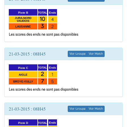
Ends
TOTAL
Piste B
10
JURA-NORD
4
VAUDOIS
3
2
LAUSANNE
Les scores des ends ne sont pas disponibles
21-03-2015 : 08H45
Voir Groupe
Voir Match
Ends
TOTAL
Piste C
2
1
AIGLE
7
5
BROYE-VULLY
Les scores des ends ne sont pas disponibles
21-03-2015 : 08H45
Voir Groupe
Voir Match
Ends
TOTAL
Piste D