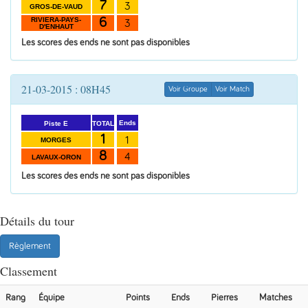
7
3
GROS-DE-VAUD
6
RIVIERA-PAYS-
3
D'ENHAUT
Les scores des ends ne sont pas disponibles
21-03-2015 : 08H45
Voir Groupe
Voir Match
Ends
TOTAL
Piste E
1
1
MORGES
8
4
LAVAUX-ORON
Les scores des ends ne sont pas disponibles
Détails du tour
Règlement
Classement
Rang
Équipe
Points
Ends
Pierres
Matches