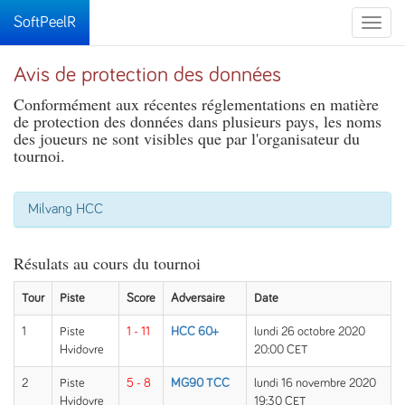
SoftPeelR
Toggle
naviga
Avis de protection des données
Conformément aux récentes réglementations en matière
de protection des données dans plusieurs pays, les noms
des joueurs ne sont visibles que par l'organisateur du
tournoi.
Milvang HCC
Résulats au cours du tournoi
Tour
Piste
Score
Adversaire
Date
1
Piste
1 - 11
HCC 60+
lundi 26 octobre 2020
Hvidovre
20:00 CET
2
Piste
5 - 8
MG90 TCC
lundi 16 novembre 2020
Hvidovre
19:30 CET