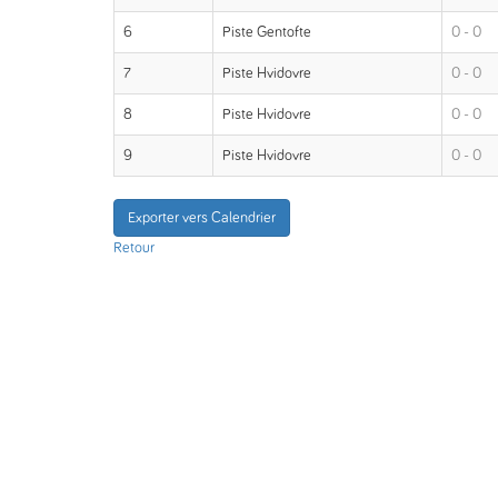
6
Piste Gentofte
0 - 0
7
Piste Hvidovre
0 - 0
8
Piste Hvidovre
0 - 0
9
Piste Hvidovre
0 - 0
Exporter vers Calendrier
Retour