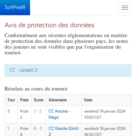
SoftPeelR
Toggle
naviga
Avis de protection des données
Conformément aux récentes réglementations en matière
de protection des données dans plusieurs pays, les noms
des joueurs ne sont visibles que par l'organisateur du
tournoi.
CC - Uznach 2
Résulats au cours du tournoi
Tour
Piste
Score
Adversaire
Date
3
Piste
5 - 5
CC Ascona -
vendredi 19 janvier 2024
2
Magic
10:00 CET
1
Piste
8 - 3
CC Granite Zürich
vendredi 19 janvier 2024
4
2
16:30 CET