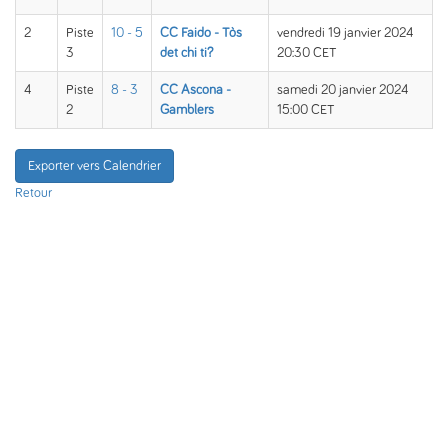
2
Piste
10 - 5
CC Faido - Tòs
vendredi 19 janvier 2024
3
det chi ti?
20:30 CET
4
Piste
8 - 3
CC Ascona -
samedi 20 janvier 2024
2
Gamblers
15:00 CET
Exporter vers Calendrier
Retour