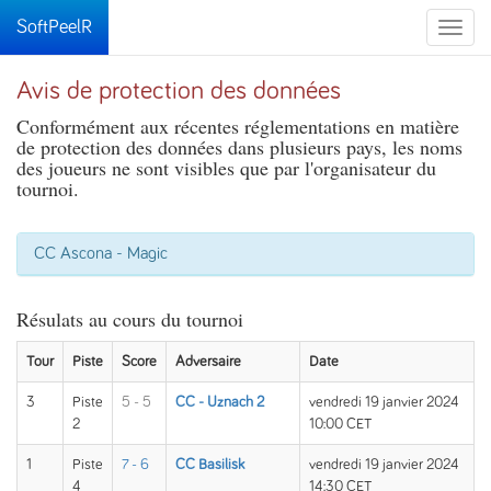
SoftPeelR
Toggle
naviga
Avis de protection des données
Conformément aux récentes réglementations en matière
de protection des données dans plusieurs pays, les noms
des joueurs ne sont visibles que par l'organisateur du
tournoi.
CC Ascona - Magic
Résulats au cours du tournoi
Tour
Piste
Score
Adversaire
Date
3
Piste
5 - 5
CC - Uznach 2
vendredi 19 janvier 2024
2
10:00 CET
1
Piste
7 - 6
CC Basilisk
vendredi 19 janvier 2024
4
14:30 CET