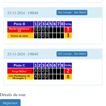
23-11-2024 : 19H40
Voir Groupe
Voir Match
1
2
3
4
5
6
7
8
Piste B
TOTAL
3
Martin Ingénieurs
0
2
0
1
SA
3
1
0
2
0
Tennis de table
23-11-2024 : 19H40
Voir Groupe
Voir Match
1
2
3
4
5
6
7
8
Piste C
TOTAL
2
X
0
2
0
Forge Müller
5
Les Flambeaux de
X
3
0
2
l'Evangile 1
Détails du tour
Règlement