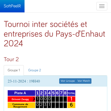
SoftPeelR
Toggle
naviga
Tournoi inter sociétés et
entreprises du Pays-d’Enhaut
2024
Tour 2
Groupe 1
Groupe 2
23-11-2024 : 19H40
Voir Groupe
Voir Match
1
2
3
4
5
6
7
8
Piste A
TOTAL
1
1
0
0
0
Grisoni Zaugg
6
Commune de
0
2
3
1
Rougemont