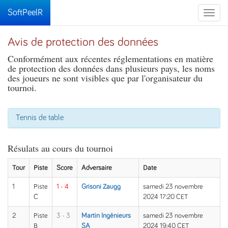
SoftPeelR
Toggle
naviga
Avis de protection des données
Conformément aux récentes réglementations en matière
de protection des données dans plusieurs pays, les noms
des joueurs ne sont visibles que par l'organisateur du
tournoi.
Tennis de table
Résulats au cours du tournoi
Tour
Piste
Score
Adversaire
Date
1
Piste
1 - 4
Grisoni Zaugg
samedi 23 novembre
C
2024 17:20 CET
2
Piste
3 - 3
Martin Ingénieurs
samedi 23 novembre
B
SA
2024 19:40 CET