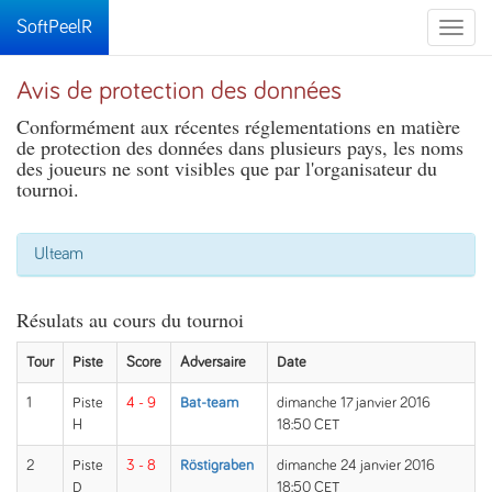
SoftPeelR
Toggle
naviga
Avis de protection des données
Conformément aux récentes réglementations en matière
de protection des données dans plusieurs pays, les noms
des joueurs ne sont visibles que par l'organisateur du
tournoi.
Ulteam
Résulats au cours du tournoi
Tour
Piste
Score
Adversaire
Date
1
Piste
4 - 9
Bat-team
dimanche 17 janvier 2016
H
18:50 CET
2
Piste
3 - 8
Röstigraben
dimanche 24 janvier 2016
D
18:50 CET