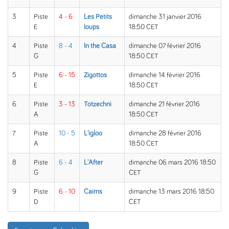
3
Piste
4 - 6
Les Petits
dimanche 31 janvier 2016
E
loups
18:50 CET
4
Piste
8 - 4
In the Casa
dimanche 07 février 2016
G
18:50 CET
5
Piste
6 - 15
Zigottos
dimanche 14 février 2016
E
18:50 CET
6
Piste
3 - 13
Totzechni
dimanche 21 février 2016
A
18:50 CET
7
Piste
10 - 5
L'igloo
dimanche 28 février 2016
A
18:50 CET
8
Piste
6 - 4
L'After
dimanche 06 mars 2016 18:50
G
CET
9
Piste
6 - 10
Cairns
dimanche 13 mars 2016 18:50
D
CET