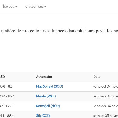
Équipes
Classement
atière de protection des données dans plusieurs pays, les no
LSD
Adversaire
Date
83.6 - 9.6
MacDonald (SCO)
vendredi 04 no
20.2 - 119.4
Meikle (WAL)
vendredi 04 nov
.7 - 133.2
Ramsfjell (NOR)
vendredi 04 nov
21.4 - 88.4
Šik (CZE)
samedi 05 nove