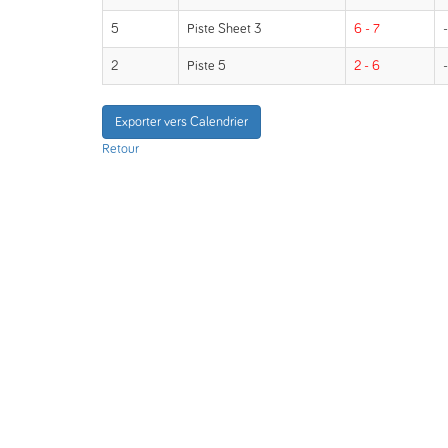
5
Piste Sheet 3
6 - 7
-
2
Piste 5
2 - 6
-
Exporter vers Calendrier
Retour