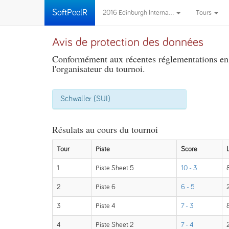
SoftPeelR
2016 Edinburgh Interna...
Tours
Avis de protection des données
Conformément aux récentes réglementations en m
l'organisateur du tournoi.
Schwaller (SUI)
Résulats au cours du tournoi
Tour
Piste
Score
1
Piste Sheet 5
10 - 3
2
Piste 6
6 - 5
3
Piste 4
7 - 3
8
4
Piste Sheet 2
7 - 4