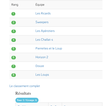
Rang
Équipe
Les Ricards
1
Sweepers
2
Les Apérotiers
3
Les Challat-s
4
Pierrettes et le Loup
5
Horizon 2
6
Douze
7
Les Loups
8
Le classement complet
Résultats
Tour 1 / Groupe A