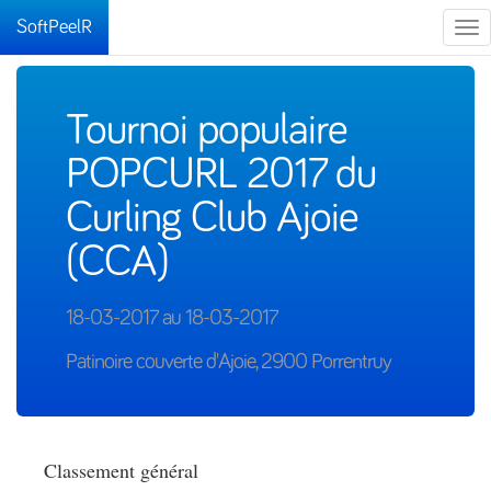
SoftPeelR
Tog
nav
Tournoi populaire
POPCURL 2017 du
Curling Club Ajoie
(CCA)
18-03-2017 au 18-03-2017
Patinoire couverte d'Ajoie, 2900 Porrentruy
Classement général