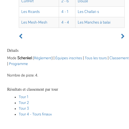
CurlHirt
2 - 6
Douze
Les Ricards
4 - 1
Les Challat-s
Les Mesh-Mesh
4 - 4
Les Manches à balai
Détails
Mode
Schenkel
(
Règlement
) |
Équipes inscrites
|
Tous les tours
|
Classement
|
Programme
Nombre de piste: 4.
Résultats et classement par tour
Tour 1
Tour 2
Tour 3
Tour 4
- Tours finaux