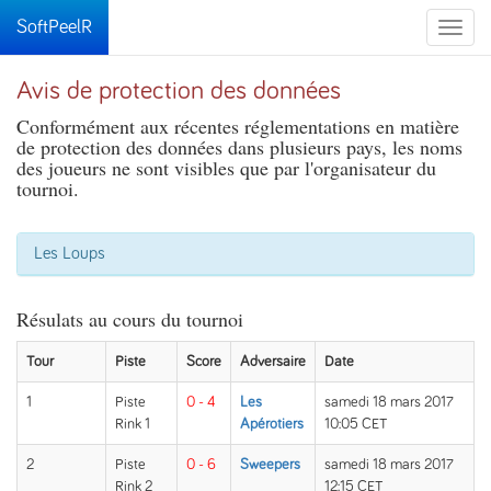
SoftPeelR
Toggle
naviga
Avis de protection des données
Conformément aux récentes réglementations en matière
de protection des données dans plusieurs pays, les noms
des joueurs ne sont visibles que par l'organisateur du
tournoi.
Les Loups
Résulats au cours du tournoi
Tour
Piste
Score
Adversaire
Date
1
Piste
0 - 4
Les
samedi 18 mars 2017
Rink 1
Apérotiers
10:05 CET
2
Piste
0 - 6
Sweepers
samedi 18 mars 2017
Rink 2
12:15 CET